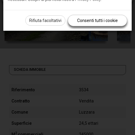
Rifiuta facoltativi
Consenti tutti i cookie
SCHEDA IMMOBILE
Riferimento
3534
Contratto
Vendita
Comune
Luzzara
Superficie
24,5 ettari
2
M
commerciali
245000