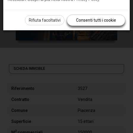
Rifiuta facoltativi
Consenti tutti i cookie
SCHEDA IMMOBILE
Riferimento
3527
Contratto
Vendita
Comune
Piacenza
Superficie
15 ettari
2
M
commerciali
150000