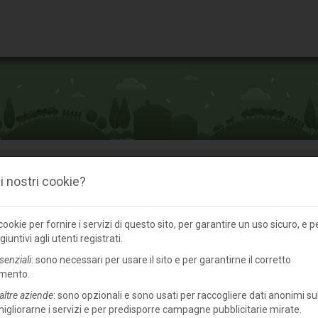
 i nostri cookie?
Terreno agricolo in vendita a San Giorgio di Mantov
ookie per fornire i servizi di questo sito, per garantire un uso sicuro, e p
giuntivi agli utenti registrati.
senziali
: sono necessari per usare il sito e per garantirne il corretto
mento.
altre aziende
: sono opzionali e sono usati per raccogliere dati anonimi sul
 migliorarne i servizi e per predisporre campagne pubblicitarie mirate.