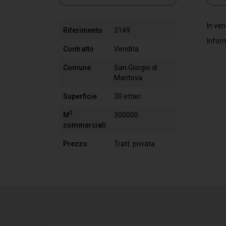
In ven
Riferimento
3149
Inform
Contratto
Vendita
Comune
San Giorgio di
Mantova
Superficie
30 ettari
2
M
300000
commerciali
Prezzo
Tratt. privata