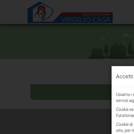
Accetti
Usiamo i c
servizi ag
Cookie es
funziona
Cookie di 
sito, per