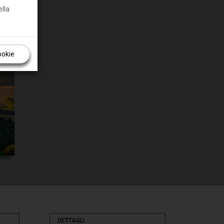
ella
ookie
DETTAGLI