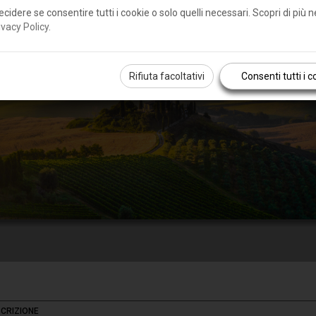
ecidere se consentire tutti i cookie o solo quelli necessari. Scopri di più n
ivacy Policy
.
Rifiuta facoltativi
Consenti tutti i c
CRIZIONE