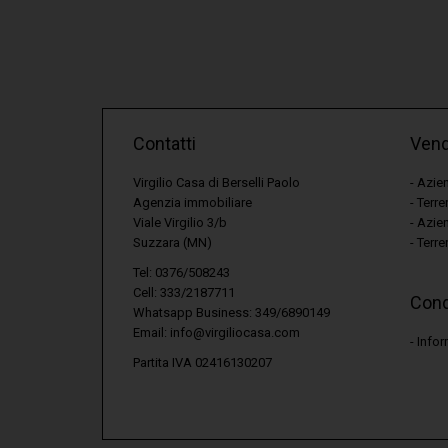
Contatti
Vendi
Virgilio Casa di Berselli Paolo
Azien
Agenzia immobiliare
Terre
Viale Virgilio 3/b
Azien
Suzzara (MN)
Terren
Tel: 0376/508243
Cell: 333/2187711
Cond
Whatsapp Business: 349/6890149
Email:
info@virgiliocasa.com
Infor
Partita IVA 02416130207